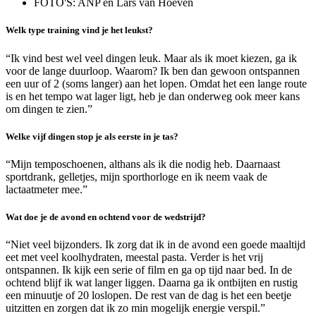
FOTO'S: ANP en Lars van Hoeven
Welk type training vind je het leukst?
“Ik vind best wel veel dingen leuk. Maar als ik moet kiezen, ga ik
voor de lange duurloop. Waarom? Ik ben dan gewoon ontspannen
een uur of 2 (soms langer) aan het lopen. Omdat het een lange route
is en het tempo wat lager ligt, heb je dan onderweg ook meer kans
om dingen te zien.”
Welke vijf dingen stop je als eerste in je tas?
“Mijn temposchoenen, althans als ik die nodig heb. Daarnaast
sportdrank, gelletjes, mijn sporthorloge en ik neem vaak de
lactaatmeter mee.”
Wat doe je de avond en ochtend voor de wedstrijd?
“Niet veel bijzonders. Ik zorg dat ik in de avond een goede maaltijd
eet met veel koolhydraten, meestal pasta. Verder is het vrij
ontspannen. Ik kijk een serie of film en ga op tijd naar bed. In de
ochtend blijf ik wat langer liggen. Daarna ga ik ontbijten en rustig
een minuutje of 20 loslopen. De rest van de dag is het een beetje
uitzitten en zorgen dat ik zo min mogelijk energie verspil.”