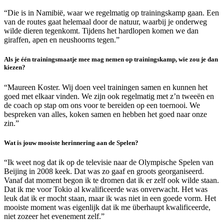
“Die is in Namibië, waar we regelmatig op trainingskamp gaan. Een
van de routes gaat helemaal door de natuur, waarbij je onderweg
wilde dieren tegenkomt. Tijdens het hardlopen komen we dan
giraffen, apen en neushoorns tegen.”
Als je één trainingsmaatje mee mag nemen op trainingskamp, wie zou je dan
kiezen?
“Maureen Koster. Wij doen veel trainingen samen en kunnen het
goed met elkaar vinden. We zijn ook regelmatig met z’n tweeën en
de coach op stap om ons voor te bereiden op een toernooi. We
bespreken van alles, koken samen en hebben het goed naar onze
zin.”
Wat is jouw mooiste herinnering aan de Spelen?
“Ik weet nog dat ik op de televisie naar de Olympische Spelen van
Beijing in 2008 keek. Dat was zo gaaf en groots georganiseerd.
Vanaf dat moment begon ik te dromen dat ik er zelf ook wilde staan.
Dat ik me voor Tokio al kwalificeerde was onverwacht. Het was
leuk dat ik er mocht staan, maar ik was niet in een goede vorm. Het
mooiste moment was eigenlijk dat ik me überhaupt kwalificeerde,
niet zozeer het evenement zelf.”