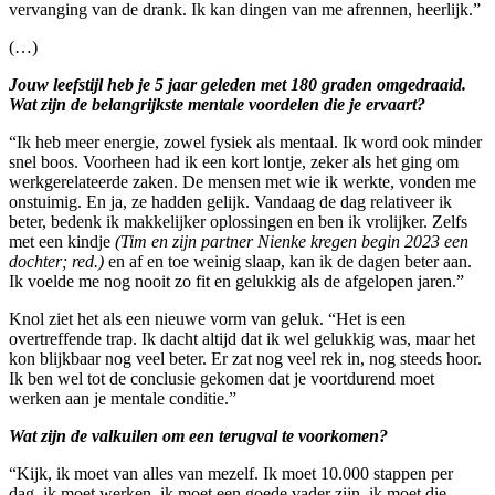
vervanging van de drank. Ik kan dingen van me afrennen, heerlijk.”
(…)
Jouw leefstijl heb je 5 jaar geleden met 180 graden omgedraaid.
Wat zijn de belangrijkste mentale voordelen die je ervaart?
“Ik heb meer energie, zowel fysiek als mentaal. Ik word ook minder
snel boos. Voorheen had ik een kort lontje, zeker als het ging om
werkgerelateerde zaken. De mensen met wie ik werkte, vonden me
onstuimig. En ja, ze hadden gelijk. Vandaag de dag relativeer ik
beter, bedenk ik makkelijker oplossingen en ben ik vrolijker. Zelfs
met een kindje
(Tim en zijn partner Nienke kregen begin 2023 een
dochter; red.)
en af en toe weinig slaap, kan ik de dagen beter aan.
Ik voelde me nog nooit zo fit en gelukkig als de afgelopen jaren.”
Knol ziet het als een nieuwe vorm van geluk. “Het is een
overtreffende trap. Ik dacht altijd dat ik wel gelukkig was, maar het
kon blijkbaar nog veel beter. Er zat nog veel rek in, nog steeds hoor.
Ik ben wel tot de conclusie gekomen dat je voortdurend moet
werken aan je mentale conditie.”
Wat zijn de valkuilen om een terugval te voorkomen?
“Kijk, ik moet van alles van mezelf. Ik moet 10.000 stappen per
dag, ik moet werken, ik moet een goede vader zijn, ik moet die