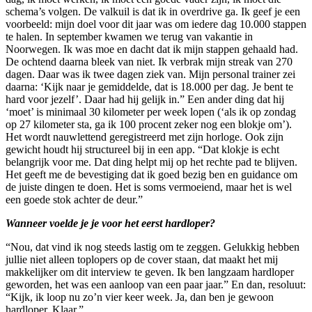
schema’s volgen. De valkuil is dat ik in overdrive ga. Ik geef je een
voorbeeld: mijn doel voor dit jaar was om iedere dag 10.000 stappen
te halen. In september kwamen we terug van vakantie in
Noorwegen. Ik was moe en dacht dat ik mijn stappen gehaald had.
De ochtend daarna bleek van niet. Ik verbrak mijn streak van 270
dagen. Daar was ik twee dagen ziek van. Mijn personal trainer zei
daarna: ‘Kijk naar je gemiddelde, dat is 18.000 per dag. Je bent te
hard voor jezelf’. Daar had hij gelijk in.” Een ander ding dat hij
‘moet’ is minimaal 30 kilometer per week lopen (‘als ik op zondag
op 27 kilometer sta, ga ik 100 procent zeker nog een blokje om’).
Het wordt nauwlettend geregistreerd met zijn horloge. Ook zijn
gewicht houdt hij structureel bij in een app. “Dat klokje is echt
belangrijk voor me. Dat ding helpt mij op het rechte pad te blijven.
Het geeft me de bevestiging dat ik goed bezig ben en guidance om
de juiste dingen te doen. Het is soms vermoeiend, maar het is wel
een goede stok achter de deur.”
Wanneer voelde je je voor het eerst hardloper?
“Nou, dat vind ik nog steeds lastig om te zeggen. Gelukkig hebben
jullie niet alleen toplopers op de cover staan, dat maakt het mij
makkelijker om dit interview te geven. Ik ben langzaam hardloper
geworden, het was een aanloop van een paar jaar.” En dan, resoluut:
“Kijk, ik loop nu zo’n vier keer week. Ja, dan ben je gewoon
hardloper. Klaar.”