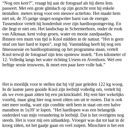
“Nog een keer?”, vraagt hij aan de fotograaf als hij diens lens
passeert. Met een grote glimlach op zijn gezicht rent hij enkele
tientallen meters terug voor een nieuwe actiefoto. Het maakt hem
niet uit, de 35-jarige singer-songwriter barst van de energie.
Tussendoor vertelt hij honderduit over zijn hardloopomgeving. En
die liegt er niet om. Het landschap in Schermerhorn, onder de rook
van Alkmaar, kent volop groen, water en mooie zandpaadjes.
Binnen een mum van tijd is Knol midden in de natuur. “Het is geen
straf om hier hard te lopen”, zegt hij. Vanmiddag heeft hij nog een
fitnesssessie en hardlooptraining op het programma staan, vertelt
Knol terwijl de fotograaf zijn lens opnieuw instelt. “Een kilometer of
12. Volledig langs het water richting Ursem en Avenhorn. Wel een
heftige sessie trouwens, ik moet een paar keer volle bak.”
Het is moeilijk voor te stellen dat hij vijf jaar geleden 122 kg woog.
In de laatste jaren gooide Knol zijn leefstijl volledig om, vertelt hij
als we even gaan zitten bij een picknicktafel. Hij rent hier wekelijks
voorbij, maar ging hier nog nooit zitten om uit te rusten. Dat is ook
niet meer nodig, want zijn conditie stelt hem in staat om een halve
marathon in 1u39’ te lopen. “Het hardlopen was een belangrijk
onderdeel van mijn verandering in leefstijl. Dat is het overigens nog
steeds. Het is voor mij een uitlaatklep. Vroeger was dat tot laat in de
kroeg zitten, tot het gaatje gaan en veel zuipen. Misschien is het een