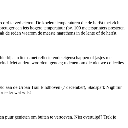
cord te verbeteren. De koelere temperaturen die de herfst met zich
ettiger een iets hogere temperatuur (bv. 100 metersprinters presteren
aak de reden waarom de meeste marathons in de lente of de herfst
hierbij aan items met reflecterende eigenschappen of jasjes met
n wind. Met andere woorden: genoeg redenen om die nieuwe collecties
beeld aan de Urban Trail Eindhoven (7 december), Stadspark Nightrun
r ieder wat wils!
oen puur genieten om buiten te vertoeven. Niet overtuigd? Trek je