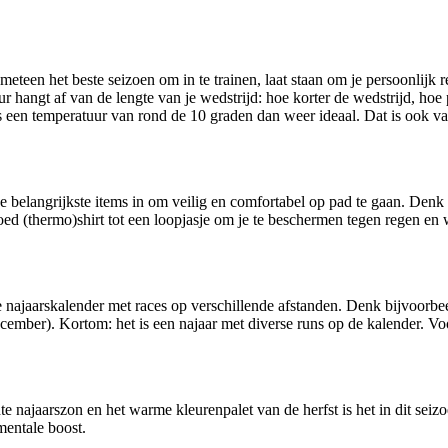
een het beste seizoen om in te trainen, laat staan om je persoonlijk re
ngt af van de lengte van je wedstrijd: hoe korter de wedstrijd, hoe pr
 is een temperatuur van rond de 10 graden dan weer ideaal. Dat is ook v
e belangrijkste items in om veilig en comfortabel op pad te gaan. Denk 
ed (thermo)shirt tot een loopjasje om je te beschermen tegen regen e
 de najaarskalender met races op verschillende afstanden. Denk bijvoor
er). Kortom: het is een najaar met diverse runs op de kalender. Voo
e najaarszon en het warme kleurenpalet van de herfst is het in dit seiz
mentale boost.