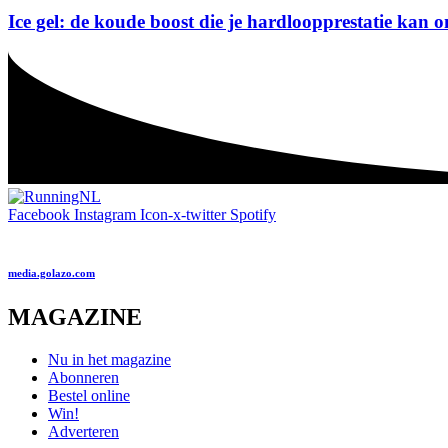
Ice gel: de koude boost die je hardloopprestatie kan 
Facebook
Instagram
Icon-x-twitter
Spotify
media.golazo.com
MAGAZINE
Nu in het magazine
Abonneren
Bestel online
Win!
Adverteren