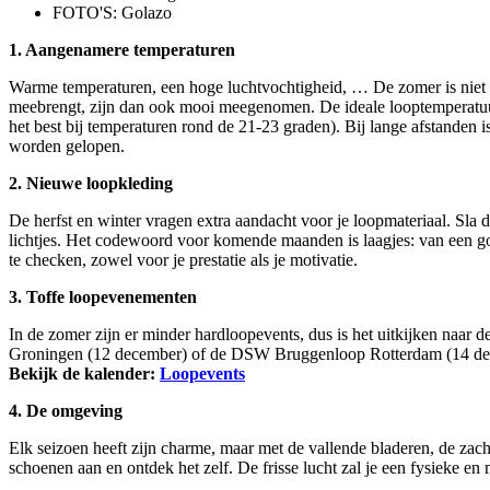
FOTO'S: Golazo
1. Aangenamere temperaturen
Warme temperaturen, een hoge luchtvochtigheid, … De zomer is niet met
meebrengt, zijn dan ook mooi meegenomen. De ideale looptemperatuur ha
het best bij temperaturen rond de 21-23 graden). Bij lange afstanden
worden gelopen.
2. Nieuwe loopkleding
De herfst en winter vragen extra aandacht voor je loopmateriaal. Sla d
lichtjes. Het codewoord voor komende maanden is laagjes: van een go
te checken, zowel voor je prestatie als je motivatie.
3. Toffe loopevenementen
In de zomer zijn er minder hardloopevents, dus is het uitkijken naar
Groningen (12 december) of de DSW Bruggenloop Rotterdam (14 decemb
Bekijk de kalender:
Loopevents
4. De omgeving
Elk seizoen heeft zijn charme, maar met de vallende bladeren, de zacht
schoenen aan en ontdek het zelf. De frisse lucht zal je een fysieke en 