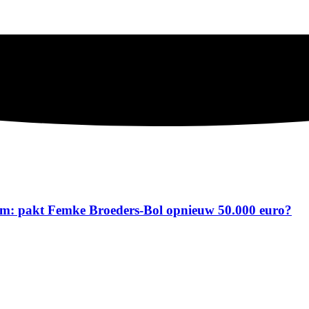
gham: pakt Femke Broeders-Bol opnieuw 50.000 euro?