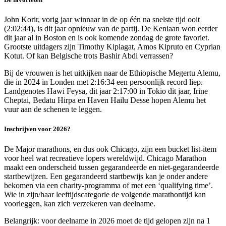
John Korir, vorig jaar winnaar in de op één na snelste tijd ooit
(2:02:44), is dit jaar opnieuw van de partij. De Keniaan won eerder
dit jaar al in Boston en is ook komende zondag de grote favoriet.
Grootste uitdagers zijn Timothy Kiplagat, Amos Kipruto en Cyprian
Kotut. Of kan Belgische trots Bashir Abdi verrassen?
Bij de vrouwen is het uitkijken naar de Ethiopische Megertu Alemu,
die in 2024 in Londen met 2:16:34 een persoonlijk record liep.
Landgenotes Hawi Feysa, dit jaar 2:17:00 in Tokio dit jaar, Irine
Cheptai, Bedatu Hirpa en Haven Hailu Desse hopen Alemu het
vuur aan de schenen te leggen.
Inschrijven voor 2026?
De Major marathons, en dus ook Chicago, zijn een bucket list-item
voor heel wat recreatieve lopers wereldwijd. Chicago Marathon
maakt een onderscheid tussen gegarandeerde en niet-gegarandeerde
startbewijzen. Een gegarandeerd startbewijs kan je onder andere
bekomen via een charity-programma of met een ‘qualifying time’.
Wie in zijn/haar leeftijdscategorie de volgende marathontijd kan
voorleggen, kan zich verzekeren van deelname.
Belangrijk: voor deelname in 2026 moet de tijd gelopen zijn na 1