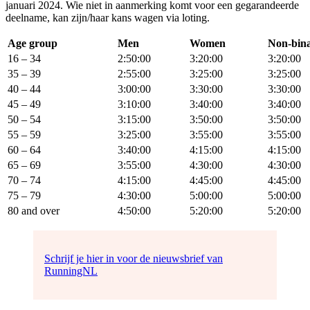
januari 2024. Wie niet in aanmerking komt voor een gegarandeerde
deelname, kan zijn/haar kans wagen via loting.
Age group
Men
Women
Non-bin
16 – 34
2:50:00
3:20:00
3:20:00
35 – 39
2:55:00
3:25:00
3:25:00
40 – 44
3:00:00
3:30:00
3:30:00
45 – 49
3:10:00
3:40:00
3:40:00
50 – 54
3:15:00
3:50:00
3:50:00
55 – 59
3:25:00
3:55:00
3:55:00
60 – 64
3:40:00
4:15:00
4:15:00
65 – 69
3:55:00
4:30:00
4:30:00
70 – 74
4:15:00
4:45:00
4:45:00
75 – 79
4:30:00
5:00:00
5:00:00
80 and over
4:50:00
5:20:00
5:20:00
Schrijf je hier in voor de nieuwsbrief van
RunningNL