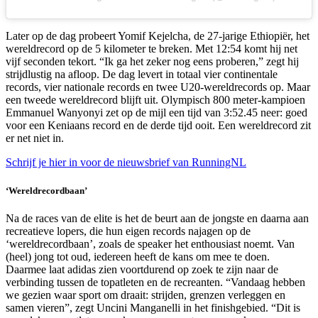
Later op de dag probeert Yomif Kejelcha, de 27-jarige Ethiopiër, het
wereldrecord op de 5 kilometer te breken. Met 12:54 komt hij net
vijf seconden tekort. “Ik ga het zeker nog eens proberen,” zegt hij
strijdlustig na afloop. De dag levert in totaal vier continentale
records, vier nationale records en twee U20-wereldrecords op. Maar
een tweede wereldrecord blijft uit. Olympisch 800 meter-kampioen
Emmanuel Wanyonyi zet op de mijl een tijd van 3:52.45 neer: goed
voor een Keniaans record en de derde tijd ooit. Een wereldrecord zit
er net niet in.
Schrijf je hier in voor de nieuwsbrief van RunningNL
‘Wereldrecordbaan’
Na de races van de elite is het de beurt aan de jongste en daarna aan
recreatieve lopers, die hun eigen records najagen op de
‘wereldrecordbaan’, zoals de speaker het enthousiast noemt. Van
(heel) jong tot oud, iedereen heeft de kans om mee te doen.
Daarmee laat adidas zien voortdurend op zoek te zijn naar de
verbinding tussen de topatleten en de recreanten. “Vandaag hebben
we gezien waar sport om draait: strijden, grenzen verleggen en
samen vieren”, zegt Uncini Manganelli in het finishgebied. “Dit is