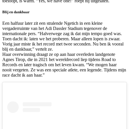
toeloopt, is warm. “Yes, we have one!” roept hij uitgelaten.
Blij en dankbaar
Een halfuur later zit een stralende Ngetich in een kleine
vergaderruimte van het Adi Dassler Stadium tegenover de
internationale pers. “Halverwege zag ik dat mijn tempo goed was.
Toen dacht ik: laten we het proberen. Maar alleen lopen is zwaar.
Vorig jaar miste ik het record met twee seconden. Nu ben ik vooral
blij en dankbaar,” vertelt ze.
Haar overwinning draagt ze op aan haar overleden landgenote
Agnes Tirop, die in 2021 het wereldrecord liep tijdens Road to
Records en later tragisch om het leven kwam. “We mogen haar
nooit vergeten. Ze was een speciale atlete, een legende. Tijdens mijn
race dacht ik aan haar.”