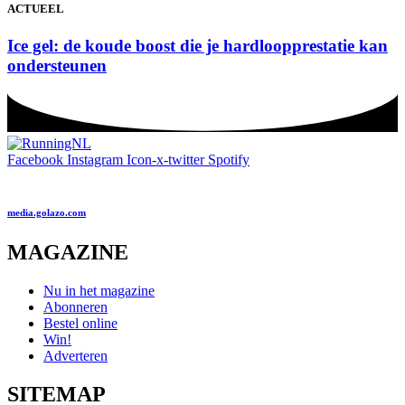
ACTUEEL
Ice gel: de koude boost die je hardloopprestatie kan
ondersteunen
Facebook
Instagram
Icon-x-twitter
Spotify
media.golazo.com
MAGAZINE
Nu in het magazine
Abonneren
Bestel online
Win!
Adverteren
SITEMAP