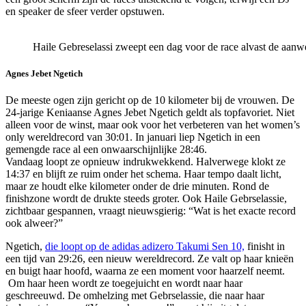
en speaker de sfeer verder opstuwen.
Haile Gebreselassi zweept een dag voor de race alvast de aanwe
Agnes Jebet Ngetich
De meeste ogen zijn gericht op de 10 kilometer bij de vrouwen. De
24-jarige Keniaanse Agnes Jebet Ngetich geldt als topfavoriet. Niet
alleen voor de winst, maar ook voor het verbeteren van het women’s
only wereldrecord van 30:01. In januari liep Ngetich in een
gemengde race al een onwaarschijnlijke 28:46.
Vandaag loopt ze opnieuw indrukwekkend. Halverwege klokt ze
14:37 en blijft ze ruim onder het schema. Haar tempo daalt licht,
maar ze houdt elke kilometer onder de drie minuten. Rond de
finishzone wordt de drukte steeds groter. Ook Haile Gebrselassie,
zichtbaar gespannen, vraagt nieuwsgierig: “Wat is het exacte record
ook alweer?”
Ngetich,
die loopt op de adidas adizero Takumi Sen 10,
finisht in
een tijd van 29:26, een nieuw wereldrecord. Ze valt op haar knieën
en buigt haar hoofd, waarna ze een moment voor haarzelf neemt.
Om haar heen wordt ze toegejuicht en wordt naar haar
geschreeuwd. De omhelzing met Gebrselassie, die naar haar