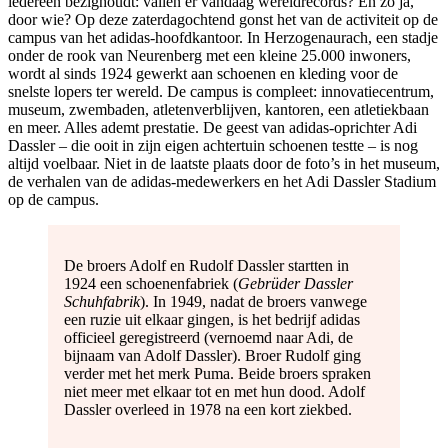
iedereen bezighoudt: vallen er vandaag wereldrecords? En zo ja,
door wie? Op deze zaterdagochtend gonst het van de activiteit op de
campus van het adidas-hoofdkantoor. In Herzogenaurach, een stadje
onder de rook van Neurenberg met een kleine 25.000 inwoners,
wordt al sinds 1924 gewerkt aan schoenen en kleding voor de
snelste lopers ter wereld. De campus is compleet: innovatiecentrum,
museum, zwembaden, atletenverblijven, kantoren, een atletiekbaan
en meer. Alles ademt prestatie. De geest van adidas-oprichter Adi
Dassler – die ooit in zijn eigen achtertuin schoenen testte – is nog
altijd voelbaar. Niet in de laatste plaats door de foto’s in het museum,
de verhalen van de adidas-medewerkers en het Adi Dassler Stadium
op de campus.
De broers Adolf en Rudolf Dassler startten in
1924 een schoenenfabriek (
Gebrüder Dassler
Schuhfabrik
). In 1949, nadat de broers vanwege
een ruzie uit elkaar gingen, is het bedrijf adidas
officieel geregistreerd (vernoemd naar Adi, de
bijnaam van Adolf Dassler). Broer Rudolf ging
verder met het merk Puma. Beide broers spraken
niet meer met elkaar tot en met hun dood. Adolf
Dassler overleed in 1978 na een kort ziekbed.