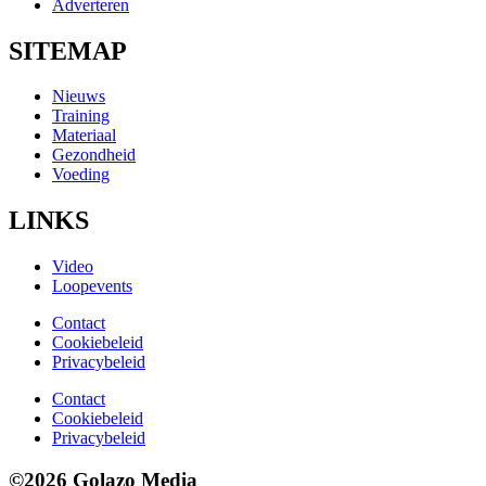
Adverteren
SITEMAP
Nieuws
Training
Materiaal
Gezondheid
Voeding
LINKS
Video
Loopevents
Contact
Cookiebeleid
Privacybeleid
Contact
Cookiebeleid
Privacybeleid
©2026 Golazo Media