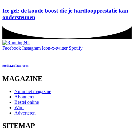
Ice gel: de koude boost die je hardloopprestatie kan
ondersteunen
Facebook
Instagram
Icon-x-twitter
Spotify
media.golazo.com
MAGAZINE
Nu in het magazine
Abonneren
Bestel online
Win!
Adverteren
SITEMAP