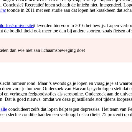
 Conclusie? Recreatief lopen schaadt de knieën niet. Integendeel. Lo
cine
toonde in 2011 met een studie aan dat lopen het kraakbeen dat schad
lo José-universitei
t leverden hiervoor in 2016 het bewijs. Lopen verhoo
emt de botdichtheid ook meer toe dan bij andere sporten, zoals fietsen 
kelen dan wie niet aan lichaamsbeweging doet
 slecht humeur rond. Maar ’s avonds ga je lopen en vraag je je af waar
ren doen voor je humeur. Onderzoek van Harvard-psychologen stelt dat 
isol en verhogen feelgoodstofjes als serotonine. Onderzoek aan de univ
n. Dat is goed nieuws, omdat we deze pijnstillende stof tijdens loopses
alle
concludeert zelfs dat lopen helpt tegen depressies. Het team van F
n slechte conditie hadden een verhoogd risico (liefst 75 procent) op d