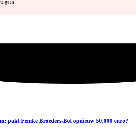
 te gaan
gham: pakt Femke Broeders-Bol opnieuw 50.000 euro?