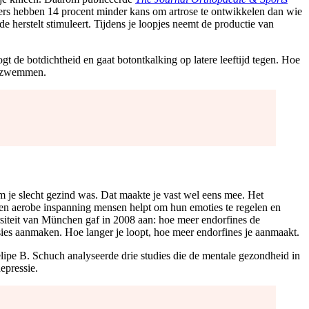
pers hebben 14 procent minder kans om artrose te ontwikkelen dan wie
e herstelt stimuleert. Tijdens je loopjes neemt de productie van
gt de botdichtheid en gaat botontkalking op latere leeftijd tegen. Hoe
of zwemmen.
om je slecht gezind was. Dat maakte je vast wel eens mee. Het
een aerobe inspanning mensen helpt om hun emoties te regelen en
ersiteit van München gaf in 2008 aan: hoe meer endorfines de
sies aanmaken. Hoe langer je loopt, hoe meer endorfines je aanmaakt.
elipe B. Schuch analyseerde drie studies die de mentale gezondheid in
epressie.