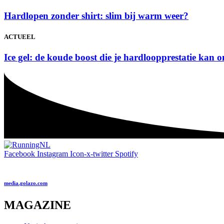
Hardlopen zonder shirt: slim bij warm weer?
ACTUEEL
Ice gel: de koude boost die je hardloopprestatie kan 
Facebook
Instagram
Icon-x-twitter
Spotify
media.golazo.com
MAGAZINE