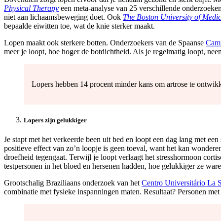
Physical Therapy
een meta-analyse van 25 verschillende onderzoeken.
niet aan lichaamsbeweging doet. Ook
The Boston University of Medi
bepaalde eiwitten toe, wat de knie sterker maakt.
Lopen maakt ook sterkere botten. Onderzoekers van de Spaanse
Cami
meer je loopt, hoe hoger de botdichtheid. Als je regelmatig loopt, ne
Lopers hebben 14 procent minder kans om artrose te ontwik
Lopers zijn gelukkiger
Je stapt met het verkeerde been uit bed en loopt een dag lang met een
positieve effect van zo’n loopje is geen toeval, want het kan wonde
droefheid tegengaat. Terwijl je loopt verlaagt het stresshormoon cort
testpersonen in het bloed en hersenen hadden, hoe gelukkiger ze ware
Grootschalig Braziliaans onderzoek van het
Centro Universitário La S
combinatie met fysieke inspanningen maten. Resultaat? Personen met ee