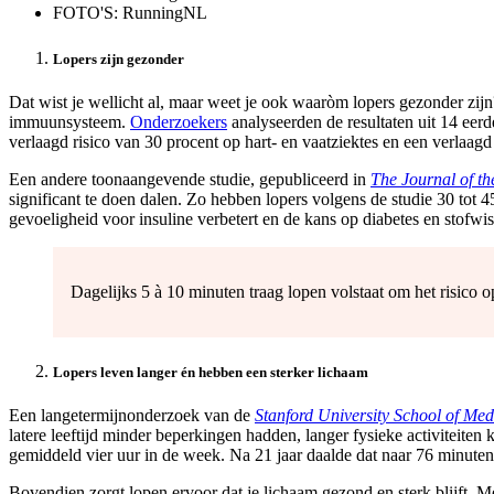
FOTO'S: RunningNL
Lopers zijn gezonder
Dat wist je wellicht al, maar weet je ook waaròm lopers gezonder zijn
immuunsysteem.
Onderzoekers
analyseerden de resultaten uit 14 eerd
verlaagd risico van 30 procent op hart- en vaatziektes en een verlaagd
Een andere toonaangevende studie, gepubliceerd in
The Journal of t
significant te doen dalen. Zo hebben lopers volgens de studie 30 tot 4
gevoeligheid voor insuline verbetert en de kans op diabetes en stofwi
Dagelijks 5 à 10 minuten traag lopen volstaat om het risico o
Lopers leven langer én hebben een sterker lichaam
Een langetermijnonderzoek van de
Stanford University School of Med
latere leeftijd minder beperkingen hadden, langer fysieke activiteiten
gemiddeld vier uur in de week. Na 21 jaar daalde dat naar 76 minuten,
Bovendien zorgt lopen ervoor dat je lichaam gezond en sterk blijft. 