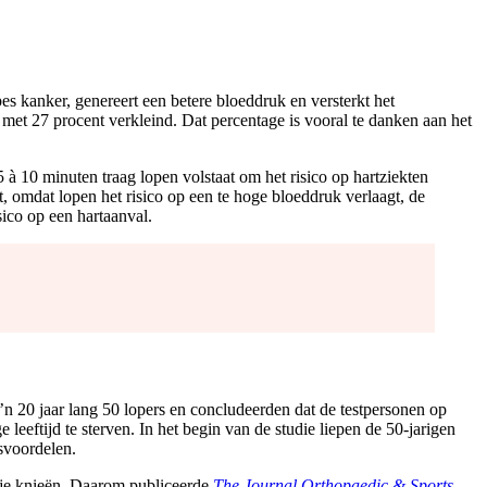
es kanker, genereert een betere bloeddruk en versterkt het
n met 27 procent verkleind. Dat percentage is vooral te danken aan het
5 à 10 minuten traag lopen volstaat om het risico op hartziekten
t, omdat lopen het risico op een te hoge bloeddruk verlaagt, de
sico op een hartaanval.
o’n 20 jaar lang 50 lopers en concludeerden dat de testpersonen op
leeftijd te sterven. In het begin van de studie liepen de 50-jarigen
dsvoordelen.
r je knieën. Daarom publiceerde
The Journal Orthopaedic & Sports