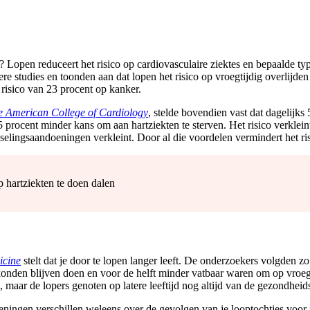
? Lopen reduceert het risico op cardiovasculaire ziektes en bepaalde typ
ere studies en toonden aan dat lopen het risico op vroegtijdig overlijde
 risico van 23 procent op kanker.
he American College of Cardiology
, stelde bovendien vast dat dagelijks 
5 procent minder kans om aan hartziekten te sterven. Het risico verklein
sselingsaandoeningen verkleint. Door al die voordelen vermindert het ri
p hartziekten te doen dalen
icine
stelt dat je door te lopen langer leeft. De onderzoekers volgden z
 konden blijven doen en voor de helft minder vatbaar waren om op vroege 
 maar de lopers genoten op latere leeftijd nog altijd van de gezondhei
Meningen verschillen weleens over de gevolgen van je looptochtjes voo