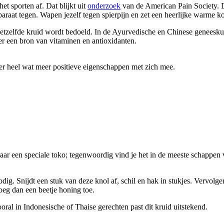
et sporten af. Dat blijkt uit
onderzoek
van de American Pain Society. D
araat tegen. Wapen jezelf tegen spierpijn en zet een heerlijke warme k
hetzelfde kruid wordt bedoeld. In de Ayurvedische en Chinese geneesk
r een bron van vitaminen en antioxidanten.
er heel wat meer positieve eigenschappen met zich mee.
 naar een speciale toko; tegenwoordig vind je het in de meeste schappen
g. Snijdt een stuk van deze knol af, schil en hak in stukjes. Vervolgens
oeg dan een beetje honing toe.
al in Indonesische of Thaise gerechten past dit kruid uitstekend.