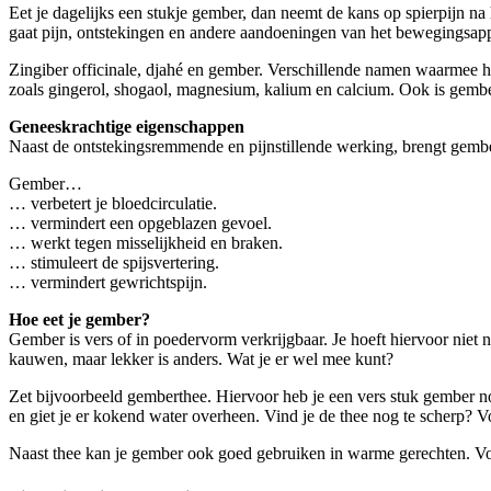
Eet je dagelijks een stukje gember, dan neemt de kans op spierpijn na h
gaat pijn, ontstekingen en andere aandoeningen van het bewegingsapp
Zingiber officinale, djahé en gember. Verschillende namen waarmee 
zoals gingerol, shogaol, magnesium, kalium en calcium. Ook is gembe
Geneeskrachtige eigenschappen
Naast de ontstekingsremmende en pijnstillende werking, brengt gemb
Gember…
… verbetert je bloedcirculatie.
… vermindert een opgeblazen gevoel.
… werkt tegen misselijkheid en braken.
… stimuleert de spijsvertering.
… vermindert gewrichtspijn.
Hoe eet je gember?
Gember is vers of in poedervorm verkrijgbaar. Je hoeft hiervoor niet
kauwen, maar lekker is anders. Wat je er wel mee kunt?
Zet bijvoorbeeld gemberthee. Hiervoor heb je een vers stuk gember nodi
en giet je er kokend water overheen. Vind je de thee nog te scherp? V
Naast thee kan je gember ook goed gebruiken in warme gerechten. Voor