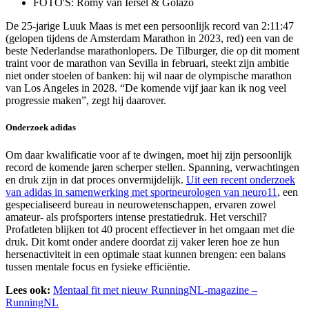
FOTO'S: Romy van Iersel & Golazo
De 25-jarige Luuk Maas is met een persoonlijk record van 2:11:47
(gelopen tijdens de Amsterdam Marathon in 2023, red) een van de
beste Nederlandse marathonlopers. De Tilburger, die op dit moment
traint voor de marathon van Sevilla in februari, steekt zijn ambitie
niet onder stoelen of banken: hij wil naar de olympische marathon
van Los Angeles in 2028. “De komende vijf jaar kan ik nog veel
progressie maken”, zegt hij daarover.
Onderzoek adidas
Om daar kwalificatie voor af te dwingen, moet hij zijn persoonlijk
record de komende jaren scherper stellen. Spanning, verwachtingen
en druk zijn in dat proces onvermijdelijk.
Uit een recent onderzoek
van adidas in samenwerking met sportneurologen van neuro11
, een
gespecialiseerd bureau in neurowetenschappen, ervaren zowel
amateur- als profsporters intense prestatiedruk. Het verschil?
Profatleten blijken tot 40 procent effectiever in het omgaan met die
druk. Dit komt onder andere doordat zij vaker leren hoe ze hun
hersenactiviteit in een optimale staat kunnen brengen: een balans
tussen mentale focus en fysieke efficiëntie.
Lees ook:
Mentaal fit met nieuw RunningNL-magazine –
RunningNL