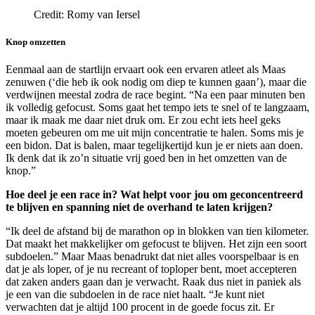
Credit: Romy van Iersel
Knop omzetten
Eenmaal aan de startlijn ervaart ook een ervaren atleet als Maas
zenuwen (‘die heb ik ook nodig om diep te kunnen gaan’), maar die
verdwijnen meestal zodra de race begint. “Na een paar minuten ben
ik volledig gefocust. Soms gaat het tempo iets te snel of te langzaam,
maar ik maak me daar niet druk om. Er zou echt iets heel geks
moeten gebeuren om me uit mijn concentratie te halen. Soms mis je
een bidon. Dat is balen, maar tegelijkertijd kun je er niets aan doen.
Ik denk dat ik zo’n situatie vrij goed ben in het omzetten van de
knop.”
Hoe deel je een race in? Wat helpt voor jou om geconcentreerd
te blijven en spanning niet de overhand te laten krijgen?
“Ik deel de afstand bij de marathon op in blokken van tien kilometer.
Dat maakt het makkelijker om gefocust te blijven. Het zijn een soort
subdoelen.” Maar Maas benadrukt dat niet alles voorspelbaar is en
dat je als loper, of je nu recreant of toploper bent, moet accepteren
dat zaken anders gaan dan je verwacht. Raak dus niet in paniek als
je een van die subdoelen in de race niet haalt. “Je kunt niet
verwachten dat je altijd 100 procent in de goede focus zit. Er