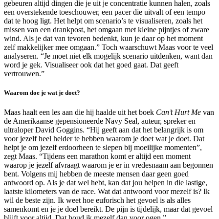
gebeuren altijd dingen die je uit je concentratie kunnen halen, zoals
een overstekende toeschouwer, een pacer die uitvalt of een tempo
dat te hoog ligt. Het helpt om scenario’s te visualiseren, zoals het
missen van een drankpost, het omgaan met kleine pijntjes of zware
wind. Als je dat van tevoren bedenkt, kun je daar op het moment
zelf makkelijker mee omgaan.” Toch waarschuwt Maas voor te veel
analyseren. “Je moet niet elk mogelijk scenario uitdenken, want dan
word je gek. Visualiseer ook dat het goed gaat. Dat geeft
vertrouwen.”
Waarom doe je wat je doet?
Maas haalt een les aan die hij haalde uit het boek
Can’t Hurt Me
van
de Amerikaanse gepensioneerde Navy Seal, auteur, spreker en
ultraloper David Goggins. “Hij geeft aan dat het belangrijk is om
voor jezelf heel helder te hebben waarom je doet wat je doet. Dat
helpt je om jezelf erdoorheen te slepen bij moeilijke momenten”,
zegt Maas. “Tijdens een marathon komt er altijd een moment
waarop je jezelf afvraagt waarom je er in vredesnaam aan begonnen
bent. Volgens mij hebben de meeste mensen daar geen goed
antwoord op. Als je dat wel hebt, kan dat jou helpen in die lastige,
laatste kilometers van de race. Wat dat antwoord voor mezelf is? Ik
wil de beste zijn. Ik weet hoe euforisch het gevoel is als alles
samenkomt en je je doel bereikt. De pijn is tijdelijk, maar dat gevoel
blijft voor altijd. Dat houd ik mezelf dan voor ogen.”