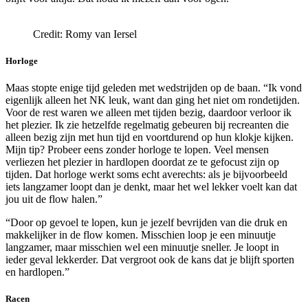
Credit: Romy van Iersel
Horloge
Maas stopte enige tijd geleden met wedstrijden op de baan. “Ik vond
eigenlijk alleen het NK leuk, want dan ging het niet om rondetijden.
Voor de rest waren we alleen met tijden bezig, daardoor verloor ik
het plezier. Ik zie hetzelfde regelmatig gebeuren bij recreanten die
alleen bezig zijn met hun tijd en voortdurend op hun klokje kijken.
Mijn tip? Probeer eens zonder horloge te lopen. Veel mensen
verliezen het plezier in hardlopen doordat ze te gefocust zijn op
tijden. Dat horloge werkt soms echt averechts: als je bijvoorbeeld
iets langzamer loopt dan je denkt, maar het wel lekker voelt kan dat
jou uit de flow halen.”
“Door op gevoel te lopen, kun je jezelf bevrijden van die druk en
makkelijker in de flow komen. Misschien loop je een minuutje
langzamer, maar misschien wel een minuutje sneller. Je loopt in
ieder geval lekkerder. Dat vergroot ook de kans dat je blijft sporten
en hardlopen.”
Racen