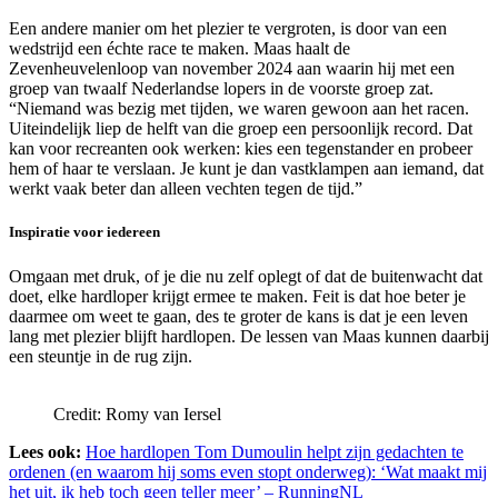
Een andere manier om het plezier te vergroten, is door van een
wedstrijd een échte race te maken. Maas haalt de
Zevenheuvelenloop van november 2024 aan waarin hij met een
groep van twaalf Nederlandse lopers in de voorste groep zat.
“Niemand was bezig met tijden, we waren gewoon aan het racen.
Uiteindelijk liep de helft van die groep een persoonlijk record. Dat
kan voor recreanten ook werken: kies een tegenstander en probeer
hem of haar te verslaan. Je kunt je dan vastklampen aan iemand, dat
werkt vaak beter dan alleen vechten tegen de tijd.”
Inspiratie voor iedereen
Omgaan met druk, of je die nu zelf oplegt of dat de buitenwacht dat
doet, elke hardloper krijgt ermee te maken. Feit is dat hoe beter je
daarmee om weet te gaan, des te groter de kans is dat je een leven
lang met plezier blijft hardlopen. De lessen van Maas kunnen daarbij
een steuntje in de rug zijn.
Credit: Romy van Iersel
Lees ook:
Hoe hardlopen Tom Dumoulin helpt zijn gedachten te
ordenen (en waarom hij soms even stopt onderweg): ‘Wat maakt mij
het uit, ik heb toch geen teller meer’ – RunningNL