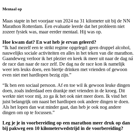
Mentaal op
Maas stapte in het voorjaar van 2024 na 31 kilometer uit bij de NN
Marathon Rotterdam. Een evaluatie leerde dat het probleem niet
zozeer fysiek was, maar eerder mentaal. Hij was op.
Hoe kwam dat? En wat heb je ervan geleerd?
“Ik had mezelf een te strikt regime opgelegd: geen druppel alcohol,
nauwelijks sociale activiteiten en alles in het teken van die marathon.
Gaandeweg verloor ik het plezier en keek ik meer uit naar de dag ná
de race dan naar de race zelf. De dag na de race kon ik namelijk
weer iets leuks doen, een biertje drinken met vrienden of gewoon
even niet met hardlopen bezig zijn.”
“Ik ben een sociaal persoon. Af en toe wil ik gewoon leuke dingen
doen, zoals inderdaad een drankje met vrienden in de kroeg. Dit
werkte niet voor mij, zo ga ik het ook niet meer doen. Ik vind het
juist belangrijk om naast het hardlopen ook andere dingen te doen.
Als het lopen dan wat minder gaat, dan heb je ook nog andere
dingen om op te focussen.”
Leg je je in voorbereiding op een marathon meer druk op dan
bij pakweg een 10 kilometerwedstrijd in de voorbereiding?