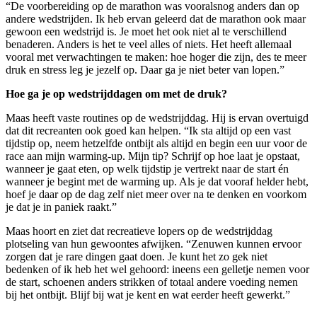
“De voorbereiding op de marathon was vooralsnog anders dan op
andere wedstrijden. Ik heb ervan geleerd dat de marathon ook maar
gewoon een wedstrijd is. Je moet het ook niet al te verschillend
benaderen. Anders is het te veel alles of niets. Het heeft allemaal
vooral met verwachtingen te maken: hoe hoger die zijn, des te meer
druk en stress leg je jezelf op. Daar ga je niet beter van lopen.”
Hoe ga je op wedstrijddagen om met de druk?
Maas heeft vaste routines op de wedstrijddag. Hij is ervan overtuigd
dat dit recreanten ook goed kan helpen. “Ik sta altijd op een vast
tijdstip op, neem hetzelfde ontbijt als altijd en begin een uur voor de
race aan mijn warming-up. Mijn tip? Schrijf op hoe laat je opstaat,
wanneer je gaat eten, op welk tijdstip je vertrekt naar de start én
wanneer je begint met de warming up. Als je dat vooraf helder hebt,
hoef je daar op de dag zelf niet meer over na te denken en voorkom
je dat je in paniek raakt.”
Maas hoort en ziet dat recreatieve lopers op de wedstrijddag
plotseling van hun gewoontes afwijken. “Zenuwen kunnen ervoor
zorgen dat je rare dingen gaat doen. Je kunt het zo gek niet
bedenken of ik heb het wel gehoord: ineens een gelletje nemen voor
de start, schoenen anders strikken of totaal andere voeding nemen
bij het ontbijt. Blijf bij wat je kent en wat eerder heeft gewerkt.”